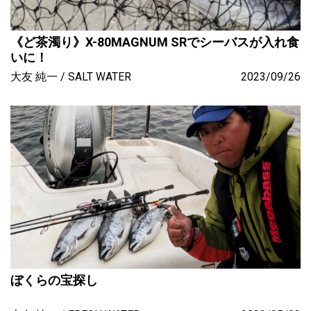
《ど茶濁り》X-80MAGNUM SRでシーバスが入れ食
いに！
大友 純一
SALT WATER
2023/09/26
ぼくらの宝探し