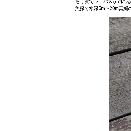
もう浜でシーバスが釣れる
魚探で水深5m〜20m真