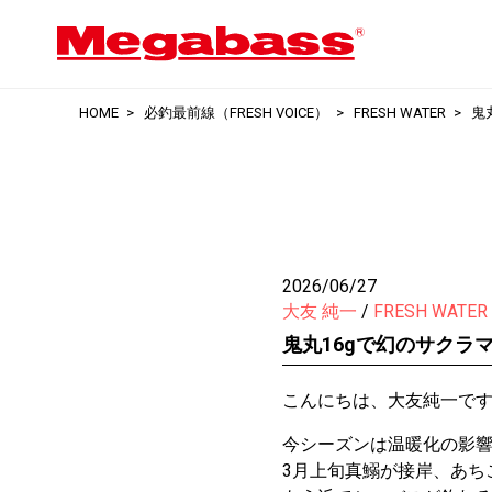
HOME
必釣最前線（FRESH VOICE）
FRESH WATER
鬼
2026/06/27
大友 純一
FRESH WATER
鬼丸16gで幻のサクラ
こんにちは、大友純一で
今シーズンは温暖化の影
3月上旬真鰯が接岸、あち