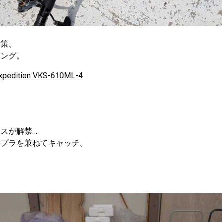
対策、
ィング。
xpedition VKS-610ML-4
スが解禁…
のプラを兼ねてキャッチ。