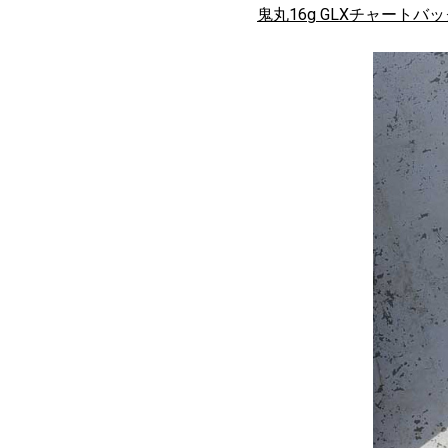
鬼丸16g GLXチャートバ