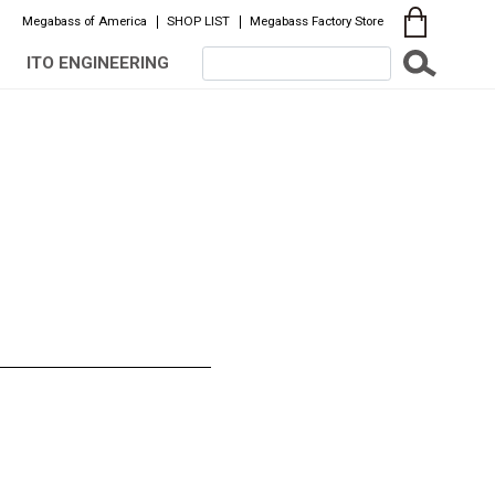
Megabass of America
SHOP LIST
Megabass Factory Store
ITO ENGINEERING
。