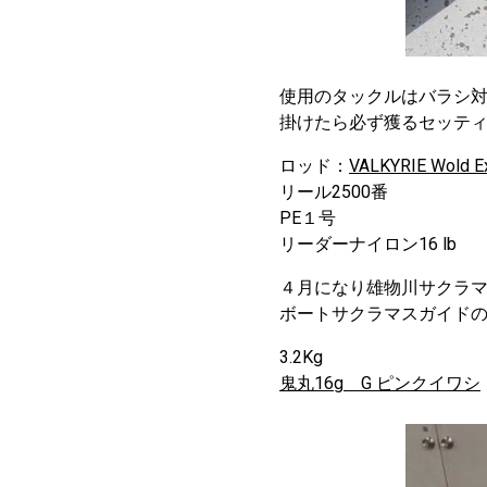
使用のタックルはバラシ
掛けたら必ず獲るセッテ
ロッド：
VALKYRIE Wold E
リール2500番
PE１号
リーダーナイロン16 lb
４月になり雄物川サクラマ
ボートサクラマスガイド
3.2Kg
鬼丸16g G ピンクイワシ