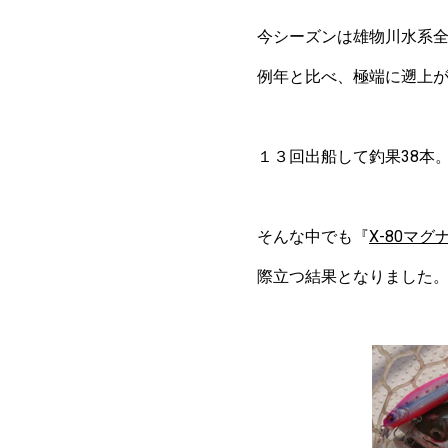
今シーズンは雄物川水系全
例年と比べ、極端に遡上
１３回出船して釣果38本
そんな中でも『
X-80マグ
際立つ結果となりました