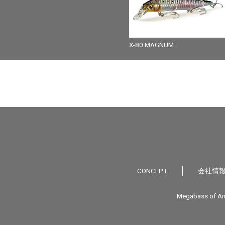
X-80 MAGNUM
CONCEPT
会社情
Megabass of Am