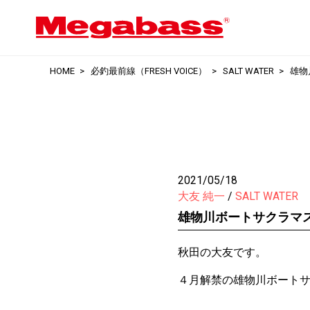
HOME
必釣最前線（FRESH VOICE）
SALT WATER
雄物
2021/05/18
大友 純一
SALT WATER
雄物川ボートサクラマ
秋田の大友です。
４月解禁の雄物川ボート