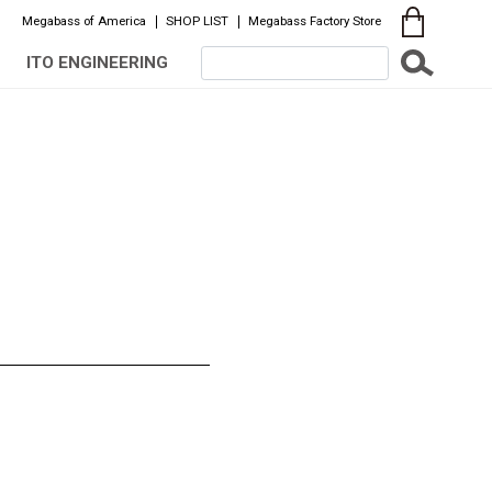
Megabass of America
SHOP LIST
Megabass Factory Store
ITO ENGINEERING