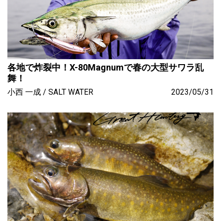
各地で炸裂中！X-80Magnumで春の大型サワラ乱
舞！
小西 一成
SALT WATER
2023/05/31