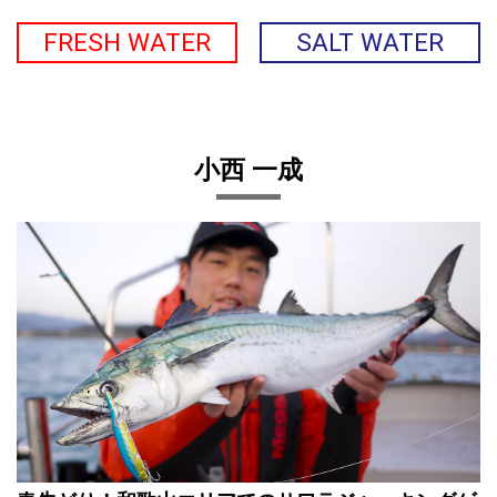
FRESH WATER
SALT WATER
小西 一成