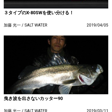
３タイプのX-80SWを使い分ける！
加藤 光一
SALT WATER
2019/04/05
曳き波を出さないカッター90
加藤 光一
SALT WATER
2019/03/11