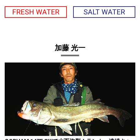
FRESH WATER
SALT WATER
加藤 光一