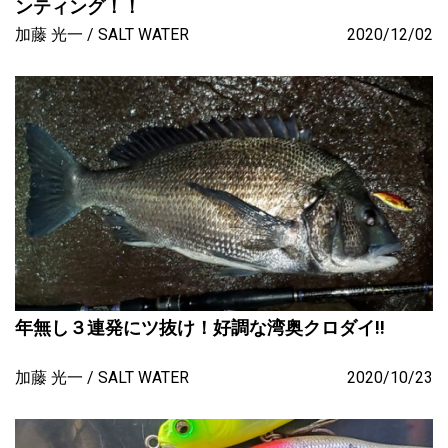
ンティング！！
加藤 光一
SALT WATER
2020/12/02
年無し３連発にツ抜け！好調な湾奥クロダイ!!
加藤 光一
SALT WATER
2020/10/23