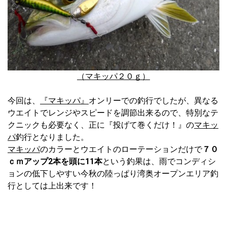
（マキッパ２０ｇ）
今回は、
『マキッパ』
オンリーでの釣行でしたが、異なる
ウエイトでレンジやスピードを調節出来るので、特別なテ
クニックも必要なく、正に『投げて巻くだけ！』の
マキッ
パ
釣行となりました。
マキッパ
のカラーとウエイトのローテーションだけで
７０
ｃｍアップ2本を頭に11本
という釣果は、雨でコンディシ
ョンの低下しやすい今秋の陸っぱり湾奥オープンエリア釣
行としては上出来です！