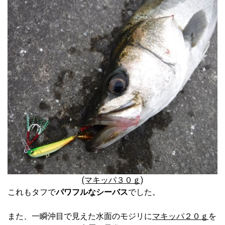
(マキッパ３０ｇ)
これもタフで
パワフルなシーバス
でした。
また、一瞬沖目で見えた水面のモジリに
マキッパ２０ｇ
を