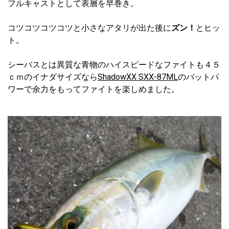
フルキャストとして表層を早巻き。
コツコツコツコツと小さなアタリが出た後に
ズン！
とヒッ
ト。
シーバスとは異質な青物のハイスピードなファイトも４５
ｃｍのイナダサイズなら
ShadowXX SXX-87ML
のバットパ
ワーで余力をもってファイトを楽しめました。