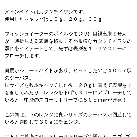
メインベイトはカタクチイワシです。
使用したマキッパは１０ｇ、２０ｇ、３０ｇ。
フィッシュイーターのボイルやモジリは目視出来ません
が、時折見える表層を移動する小規模なカタクチイワシの
群れをイミテートして、先ずは表層を１０ｇでスローにア
プローチします。
何度かショートバイトがあり、ヒットしたのは４０ｃｍ弱
のシーバス。
同サイズを数本キャッチした後、２０ｇに替えて表層を早
巻きしてみたり、レンジを下げてスローにアプローチして
いると、中層のスローリトリーブに５０ｃｍ台が連発！
この朝は、下のレンジに良いサイズのシーバスが回遊して
いると判断して３０ｇにチェンジ。
ボトムに着底させ、スローリトリーブで誘うと、ゴゴ…ゴ