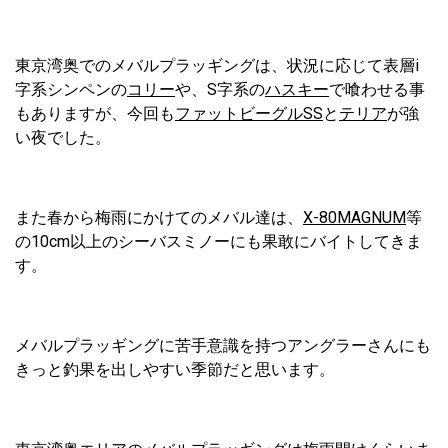
東京湾奥でのメバルプラッギングは、状況に応じて表層i
字系シンペンの
コリー
や、S字系の
ハスキー
で喰わせる事
もありますが、今回も
ファットビーグルSS
と
テリア
が強
い夜でした。
また春から梅雨にかけてのメバル達は、
X-80MAGNUM
等
の10cm以上のシーバスミノーにも果敢にバイトしてきま
す。
メバルプラッギングに苦手意識を持つアングラーさんにも
きっと釣果を出しやすい季節だと思います。