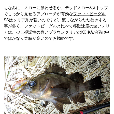
ちなみに、スローに漂わせるか、デッドスロー&ストップ
でしっかり見せるアプローチが有効な
ファットビーグル
SS
はクリア系が強いのですが、流しながらただ巻きする
事が多く、
ファットビーグル
と比べて移動速度の速い
テリ
ア
は、少し視認性の良いブラウンクリアのKOIKAが僕の中
ではかなり実績が高いのでお勧めです。