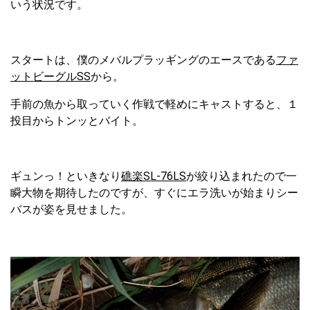
いう状況です。
スタートは、僕のメバルプラッギングのエースである
ファ
ットビーグルSS
から。
手前の魚から取っていく作戦で軽めにキャストすると、１
投目からトンッとバイト。
ギュンっ！といきなり
礁楽SL-76LS
が絞り込まれたので一
瞬大物を期待したのですが、すぐにエラ洗いが始まりシー
バスが姿を見せました。