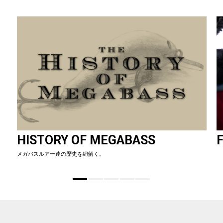
HISTORY OF MEGABASS
F
メガバスルアー達の歴史を紐解く。