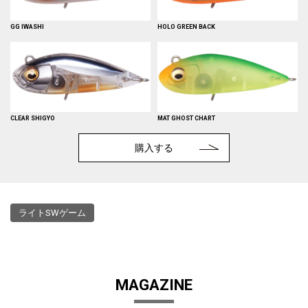
GG IWASHI
HOLO GREEN BACK
CLEAR SHIGYO
MAT GHOST CHART
購入する
ライトSWゲーム
MAGAZINE