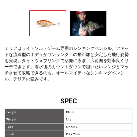
テリアはライトソルトゲーム専用のシンキングペンシル。ファッ
トな流線型のボディがワンランク上の飛距離と安定した飛行姿勢
を実現。タイトウォブリングで活発に泳ぎ、広範囲を効率良くサ
ーチできます。着水後のカウントダウンで狙いたいレンジとマッ
チさせて攻略できるのも、オールマイティなシンキングペンシ
ル、テリアの強みです。
SPEC
Length
43mm
Weight
4.1g
Type
SINKING
Hook
#12 x 2pcs