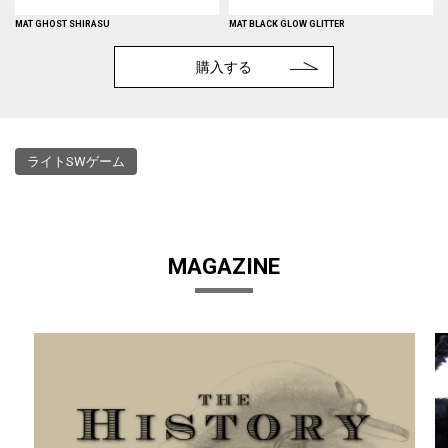
MAT GHOST SHIRASU
MAT BLACK GLOW GLITTER
購入する
ライトSWゲーム
MAGAZINE