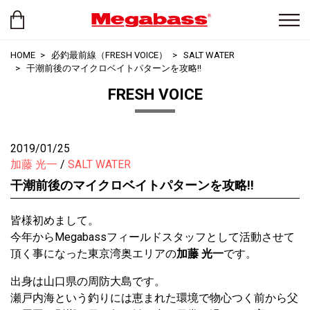
HOME
必釣最前線（FRESH VOICE）
SALT WATER
干潮前後のマイクロベイトパターンを攻略!!
FRESH VOICE
2019/01/25
加藤 光一
SALT WATER
干潮前後のマイクロベイトパターンを攻略!!
皆様初めまして。
今年からMegabassフィールドスタッフとして活動させて
頂く事になった東京湾奥エリアの
加藤 光一
です。
出身は山口県の周防大島です。
瀬戸内海という釣りには恵まれた環境で物心つく前から父