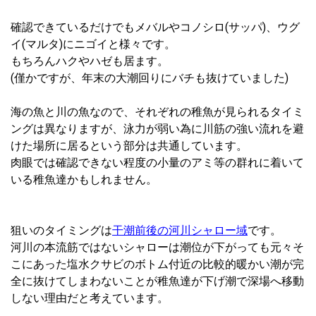
確認できているだけでもメバルやコノシロ(サッパ)、ウグ
イ(マルタ)にニゴイと様々です。
もちろんハクやハゼも居ます。
(僅かですが、年末の大潮回りにバチも抜けていました)
海の魚と川の魚なので、それぞれの稚魚が見られるタイミ
ングは異なりますが、泳力が弱い為に川筋の強い流れを避
けた場所に居るという部分は共通しています。
肉眼では確認できない程度の小量のアミ等の群れに着いて
いる稚魚達かもしれません。
狙いのタイミングは
干潮前後の河川シャロー域
です。
河川の本流筋ではないシャローは潮位が下がっても元々そ
こにあった塩水クサビのボトム付近の比較的暖かい潮が完
全に抜けてしまわないことが稚魚達が下げ潮で深場へ移動
しない理由だと考えています。