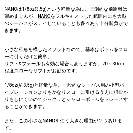
NANO
は1/8oz(3.5g)という軽量な為に、圧倒的な飛距離は
望めませんが、
NANO
をフルキャストした範囲内にも大型
のシーバスがステイしていることも多々あり十分勝負がで
きます。
小さな稚魚を模したメソッドなので、基本はボトムをスロ
ーに引くだけと簡単。
リフト&フォールも有効な場合もありますが、20～30cm
程度スローなリフトがお勧めです。
1/8oz(約3.5g)と軽量な為、一般的なシーバス用の小型バ
イブレーションよりもかなりスローに引けるうえに根掛か
りもしにくいのでジックリとシャローボトムをトレースす
ることができます。
また、この小さな
NANO
を使う大きな理由が２つありま
す。