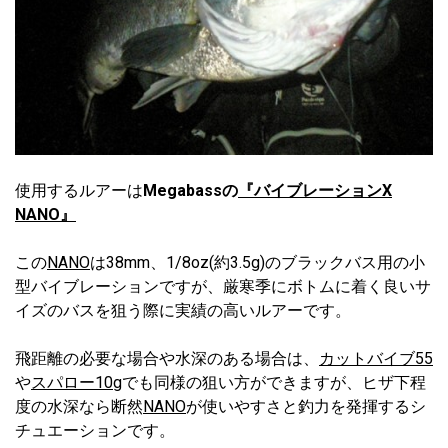
使用するルアーは
Megabassの
『バイブレーションX
NANO』
この
NANO
は38mm、1/8oz(約3.5g)のブラックバス用の小
型バイブレーションですが、厳寒季にボトムに着く良いサ
イズのバスを狙う際に実績の高いルアーです。
飛距離の必要な場合や水深のある場合は、
カットバイブ55
や
スパロー10g
でも同様の狙い方ができますが、ヒザ下程
度の水深なら断然
NANO
が使いやすさと釣力を発揮するシ
チュエーションです。