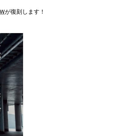
W
が復刻します！