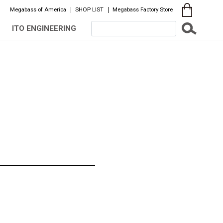
Megabass of America
SHOP LIST
Megabass Factory Store
ITO ENGINEERING