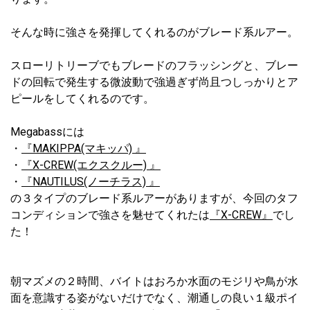
そんな時に強さを発揮してくれるのがブレード系ルアー。
スローリトリーブでもブレードのフラッシングと、ブレー
ドの回転で発生する微波動で強過ぎず尚且つしっかりとア
ピールをしてくれるのです。
Megabassには
・
『MAKIPPA(マキッパ) 』
・
『X-CREW(エクスクルー) 』
・
『NAUTILUS(ノーチラス) 』
の３タイプのブレード系ルアーがありますが、今回のタフ
コンディションで強さを魅せてくれたは
『X-CREW』
でし
た！
朝マズメの２時間、バイトはおろか水面のモジリや鳥が水
面を意識する姿がないだけでなく、潮通しの良い１級ポイ