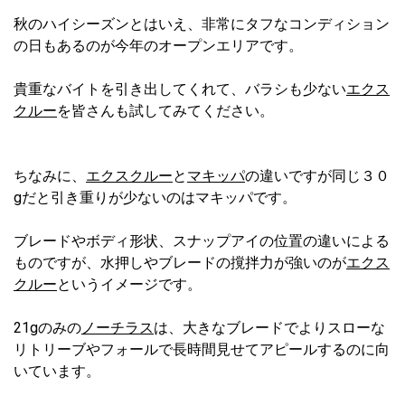
秋のハイシーズンとはいえ、非常にタフなコンディション
の日もあるのが今年のオープンエリアです。
貴重なバイトを引き出してくれて、バラシも少ない
エクス
クルー
を皆さんも試してみてください。
ちなみに、
エクスクルー
と
マキッパ
の違いですが同じ３０
gだと引き重りが少ないのはマキッパです。
ブレードやボディ形状、スナップアイの位置の違いによる
ものですが、水押しやブレードの撹拌力が強いのが
エクス
クルー
というイメージです。
21gのみの
ノーチラス
は、大きなブレードでよりスローな
リトリーブやフォールで長時間見せてアピールするのに向
いています。