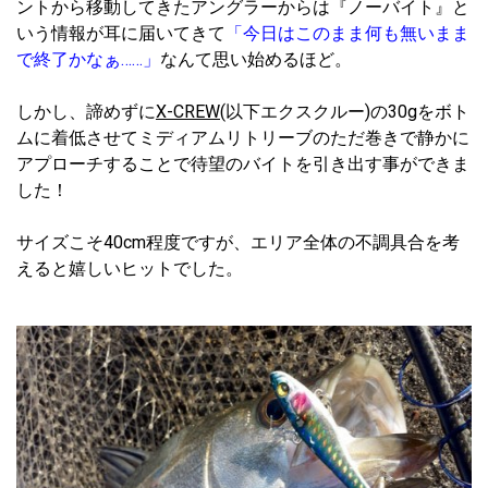
ントから移動してきたアングラーからは『ノーバイト』と
いう情報が耳に届いてきて
「今日はこのまま何も無いまま
で終了かなぁ……」
なんて思い始めるほど。
しかし、諦めずに
X-CREW
(以下エクスクルー)の30gをボト
ムに着低させてミディアムリトリーブのただ巻きで静かに
アプローチすることで待望のバイトを引き出す事ができま
した！
サイズこそ40cm程度ですが、エリア全体の不調具合を考
えると嬉しいヒットでした。