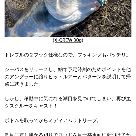
(X-CREW 30g)
トレブルの２フック仕様なので、フッキングもバッチリ。
シーバスをリリースし、納竿予定時刻のためポイントを他
のアングラーに譲りヒットルアーとパターンを説明して帰
路に就きました。
しかし、移動中に気になる潮目を見つけてしまい、再び
エ
クスクルー
をキャスト！
ボトムを取ってからミディアムリトリーブ。
潮目に差し掛かる辺りでロッドを目一杯水面に近づけてか