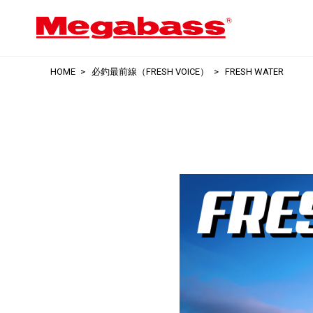
HOME
必釣最前線（FRESH VOICE）
FRESH WATER