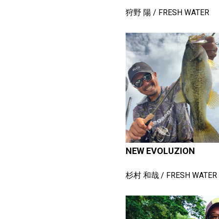
狩野 陽
FRESH WATER
NEW EVOLUZION
杉村 和哉
FRESH WATER