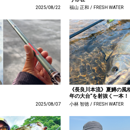
2025/08/22
福山 正和
FRESH WATER
《長良川本流》夏鱒の風格。
年の大台”を射抜く一本！
2025/08/07
小林 智徳
FRESH WATER