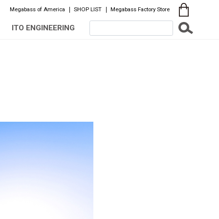
Megabass of America
SHOP LIST
Megabass Factory Store
ITO ENGINEERING