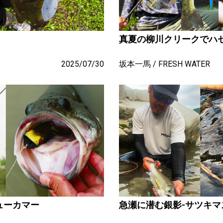
真夏の柳川クリークでハ
2025/07/30
坂本一馬
FRESH WATER
ューカマー
急瀬に潜む銀影-サツキマ