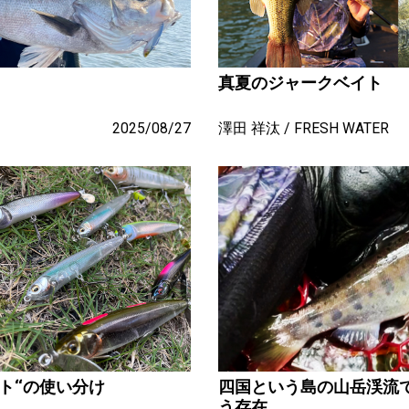
真夏のジャークベイト
2025/08/27
澤田 祥汰
FRESH WATER
ト‘‘の使い分け
四国という島の山岳渓流
う存在