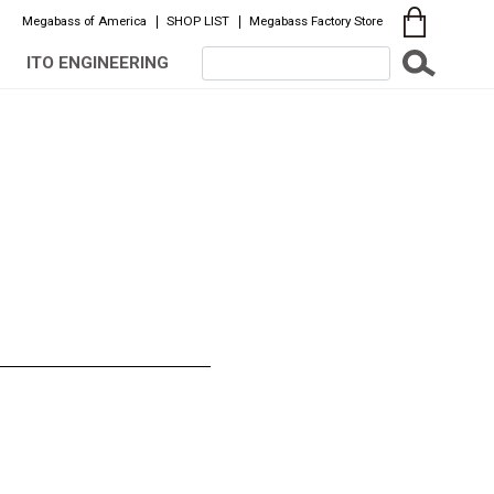
Megabass of America
SHOP LIST
Megabass Factory Store
ITO ENGINEERING