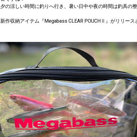
朝夕の涼しい時間に釣りへ行き、暑い日中や夜の時間は釣具の
収納アイテム『Megabass CLEAR POUCHⅡ』がリリー