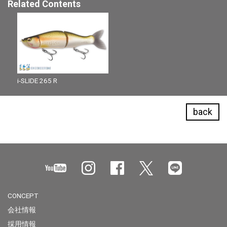
Related Contents
i-SLIDE 265 R
back
CONCEPT
会社情報
採用情報