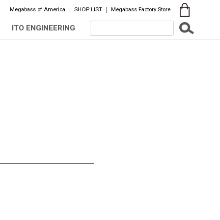
Megabass of America
SHOP LIST
Megabass Factory Store
ITO ENGINEERING