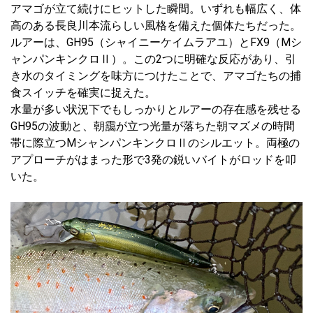
アマゴが立て続けにヒットした瞬間。いずれも幅広く、体
高のある長良川本流らしい風格を備えた個体たちだった。
ルアーは、GH95（シャイニーケイムラアユ）とFX9（Mシ
ャンパンキンクロⅡ）。この2つに明確な反応があり、引
き水のタイミングを味方につけたことで、アマゴたちの捕
食スイッチを確実に捉えた。
水量が多い状況下でもしっかりとルアーの存在感を残せる
GH95の波動と、朝靄が立つ光量が落ちた朝マズメの時間
帯に際立つMシャンパンキンクロⅡのシルエット。両極の
アプローチがはまった形で3発の鋭いバイトがロッドを叩
いた。