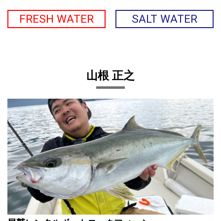
FRESH WATER
SALT WATER
山根 正之