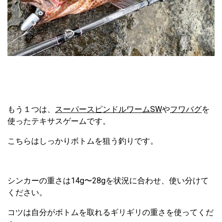
もう１つは、
ス
ーパースピンドルワームSW
や
フワバグ
を
使ったテキサスゲームです。
こちらはしっかりボトムを狙う釣りです。
シンカーの重さは14g〜28gを状況に合わせ、使い分けて
ください。
コツは自分がボトムを取れるギリギリの重さを使ってくだ