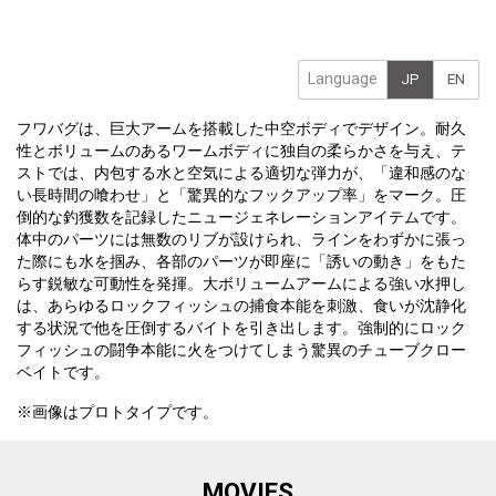
Language
JP
EN
フワバグは、巨大アームを搭載した中空ボディでデザイン。耐久
性とボリュームのあるワームボディに独自の柔らかさを与え、テ
ストでは、内包する水と空気による適切な弾力が、「違和感のな
い長時間の喰わせ」と「驚異的なフックアップ率」をマーク。圧
倒的な釣獲数を記録したニュージェネレーションアイテムです。
体中のパーツには無数のリブが設けられ、ラインをわずかに張っ
た際にも水を掴み、各部のパーツが即座に「誘いの動き」をもた
らす鋭敏な可動性を発揮。大ボリュームアームによる強い水押し
は、あらゆるロックフィッシュの捕食本能を刺激、食いが沈静化
する状況で他を圧倒するバイトを引き出します。強制的にロック
フィッシュの闘争本能に火をつけてしまう驚異のチューブクロー
ベイトです。
※画像はプロトタイプです。
MOVIES