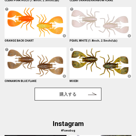
CLEAR PINK HOLO (1.8inch､2.5inchのみ)
CLEAR ORANGE/RAINBOW FLAKE
ORANGE BACK CHART
PEARL WHITE (1.8inch､2.5inchのみ)
CINNAMON BLUE FLAKE
MOEBI
購入する
Instagram
#Fuwabug