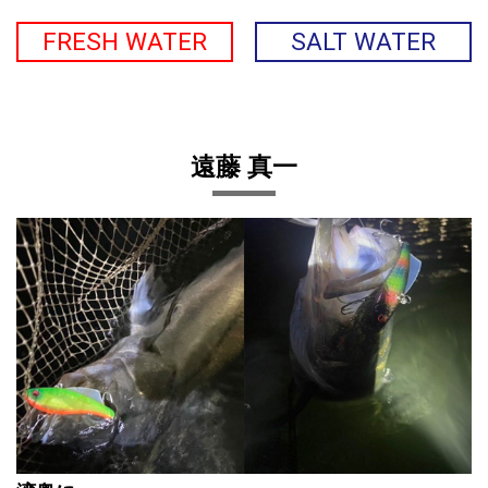
FRESH WATER
SALT WATER
遠藤 真一