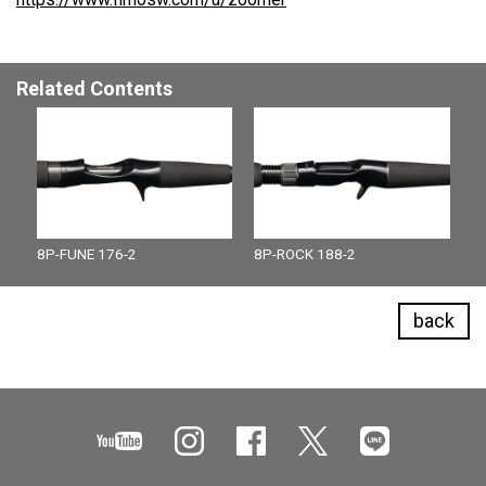
Related Contents
8P-FUNE 176-2
8P-ROCK 188-2
back