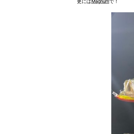
更には
Magnum
で！