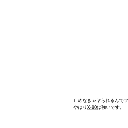
止めなきゃヤられるんで
やはり
X-80
は強いです。