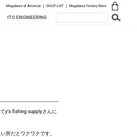
Megabass of America
SHOP LIST
Megabass Factory Store
ITO ENGINEERING
hing supplyさんに
良い所だとワクワクです。