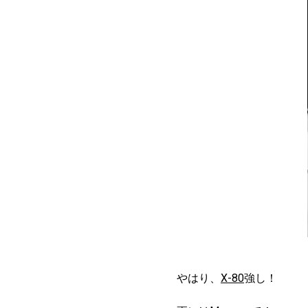
やはり、
X-80
強し！