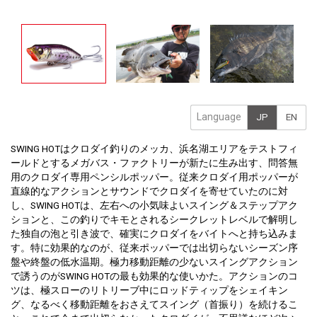
Language
JP
EN
SWING HOTはクロダイ釣りのメッカ、浜名湖エリアをテストフィ
ールドとするメガバス・ファクトリーが新たに生み出す、問答無
用のクロダイ専用ペンシルポッパー。従来クロダイ用ポッパーが
直線的なアクションとサウンドでクロダイを寄せていたのに対
し、SWING HOTは、左右への小気味よいスイング＆ステップアク
ションと、この釣りでキモとされるシークレットレベルで解明し
た独自の泡と引き波で、確実にクロダイをバイトへと持ち込みま
す。特に効果的なのが、従来ポッパーでは出切らないシーズン序
盤や終盤の低水温期。極力移動距離の少ないスイングアクション
で誘うのがSWING HOTの最も効果的な使いかた。アクションのコ
ツは、極スローのリトリーブ中にロッドティップをシェイキン
グ、なるべく移動距離をおさえてスイング（首振り）を続けるこ