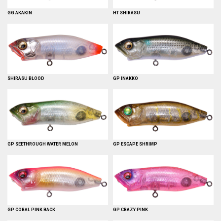
GG AKAKIN
HT SHIRASU
SHIRASU BLOOD
GP INAKKO
GP SEETHROUGH WATER MELON
GP ESCAPE SHRIMP
GP CORAL PINK BACK
GP CRAZY PINK