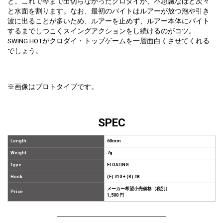
と。これで今まで出切らなかったクロダイが、不思議なほど次々
と水面を割ります。なお、最初のバイトはルアーが放つ泡や引き
波に出ることが多いため、ルアーを止めず、ルアー本体にバイト
するまでしつこくスイングアクションをし続けるのがコツ。
SWING HOTがクロダイ・トップゲームを一層面白くさせてくれる
でしょう。
※画像はプロトタイプです。
SPEC
Length
60mm
Weight
7g
Type
FLOATING
Hook
(F) #10 + (R) #8
メーカー希望小売価格（税別）
Price
1,500 円