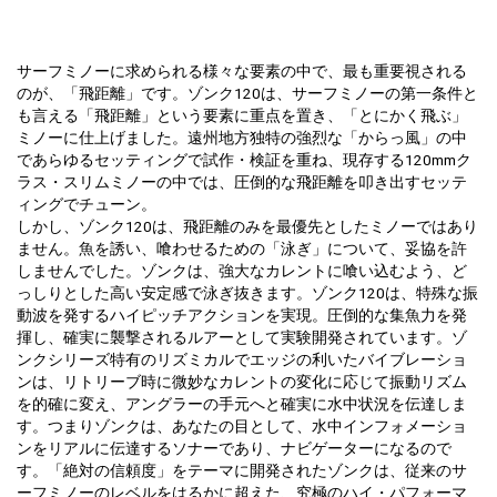
サーフミノーに求められる様々な要素の中で、最も重要視される
のが、「飛距離」です。ゾンク120は、サーフミノーの第一条件と
も言える「飛距離」という要素に重点を置き、「とにかく飛ぶ」
ミノーに仕上げました。遠州地方独特の強烈な「からっ風」の中
であらゆるセッティングで試作・検証を重ね、現存する120mmク
ラス・スリムミノーの中では、圧倒的な飛距離を叩き出すセッテ
ィングでチューン。
しかし、ゾンク120は、飛距離のみを最優先としたミノーではあり
ません。魚を誘い、喰わせるための「泳ぎ」について、妥協を許
しませんでした。ゾンクは、強大なカレントに喰い込むよう、ど
っしりとした高い安定感で泳ぎ抜きます。ゾンク120は、特殊な振
動波を発するハイピッチアクションを実現。圧倒的な集魚力を発
揮し、確実に襲撃されるルアーとして実験開発されています。ゾ
ンクシリーズ特有のリズミカルでエッジの利いたバイブレーショ
ンは、リトリーブ時に微妙なカレントの変化に応じて振動リズム
を的確に変え、アングラーの手元へと確実に水中状況を伝達しま
す。つまりゾンクは、あなたの目として、水中インフォメーショ
ンをリアルに伝達するソナーであり、ナビゲーターになるので
す。「絶対の信頼度」をテーマに開発されたゾンクは、従来のサ
ーフミノーのレベルをはるかに超えた、究極のハイ・パフォーマ