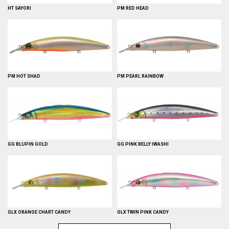
HT SAYORI
PM RED HEAD
PM HOT SHAD
PM PEARL RAINBOW
GG BLUPIN GOLD
GG PINK BELLY IWASHI
GLX ORANGE CHART CANDY
GLX TWIN PINK CANDY