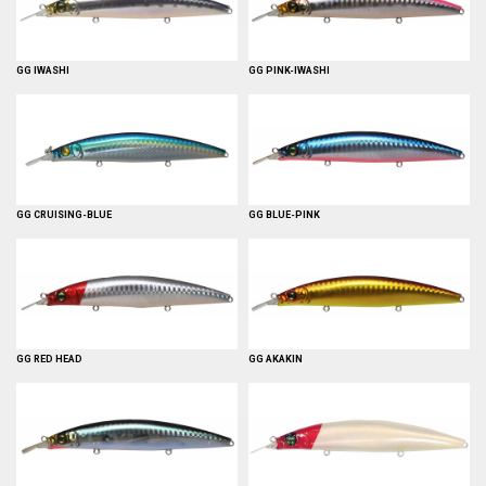
GG IWASHI
GG PINK-IWASHI
GG CRUISING-BLUE
GG BLUE-PINK
GG RED HEAD
GG AKAKIN