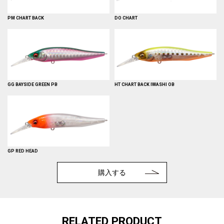
PM CHART BACK
DO CHART
GG BAYSIDE GREEN PB
HT CHART BACK IWASHI OB
GP RED HEAD
購入する
RELATED PRODUCT