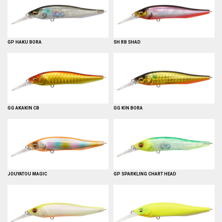
GP HAKU BORA
SH RB SHAD
GG AKAKIN CB
GG KIN BORA
JOUYATOU MAGIC
GP SPARKLING CHART HEAD