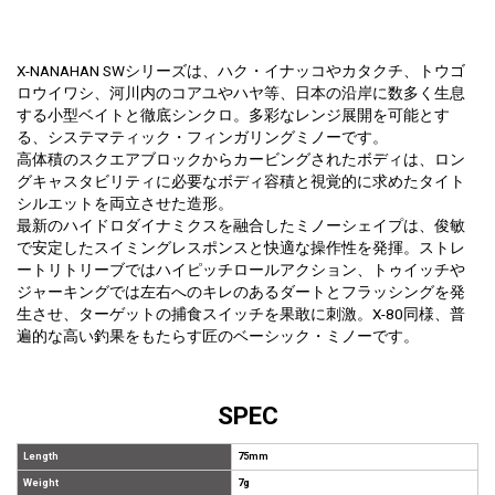
X-NANAHAN SWシリーズは、ハク・イナッコやカタクチ、トウゴ
ロウイワシ、河川内のコアユやハヤ等、日本の沿岸に数多く生息
する小型ベイトと徹底シンクロ。多彩なレンジ展開を可能とす
る、システマティック・フィンガリングミノーです。
高体積のスクエアブロックからカービングされたボディは、ロン
グキャスタビリティに必要なボディ容積と視覚的に求めたタイト
シルエットを両立させた造形。
最新のハイドロダイナミクスを融合したミノーシェイプは、俊敏
で安定したスイミングレスポンスと快適な操作性を発揮。ストレ
ートリトリーブではハイピッチロールアクション、トゥイッチや
ジャーキングでは左右へのキレのあるダートとフラッシングを発
生させ、ターゲットの捕食スイッチを果敢に刺激。X-80同様、普
遍的な高い釣果をもたらす匠のベーシック・ミノーです。
SPEC
Length
75mm
Weight
7g