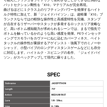
り組んだブッシュをライトリグで攻めきることができる圧倒的な
バットセクション剛性を「X10」マテリアルが完全再現。
曲げるほどに１クラス上のリフティングパワーを発揮するハイト
ルク特性に加えて、新「ジェイドパイソン」は、超軽量「X10」ブ
ランクスならではの軽快な操作性と高感度特性を完備。スタンプ
が点在するリザーバーやスタックが多発するロックエリア攻略な
ど、高いボトム感知能力が求められるシーンでは、まるで指先で
ボトムを触っているかのような高い感度を発揮。PEラインセッテ
ィングでスモラバをカヴァーにねじ込むカバーフィネス、ベイト
タックルの操作性が棄損するアゲインスト・強風下でのミノーや
シャッド、小型バイブのロングディスタンスゲームなどにも存分
に対応します。ハイトルク・スピニングの名作、「ジェイドパイ
ソン」がスペックアップして現代に蘇りました。
SPEC
Subname
JADEPYTHON
Length
7'0"
Action
MEDIUM FAST
Lure
1/8 - 5/8oz.
Line
6 - 16lb.