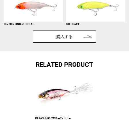
PM SENSING RED HEAD
DO CHART
購入する
RELATED PRODUCT
KARASHI 80 SW DarTwitcher