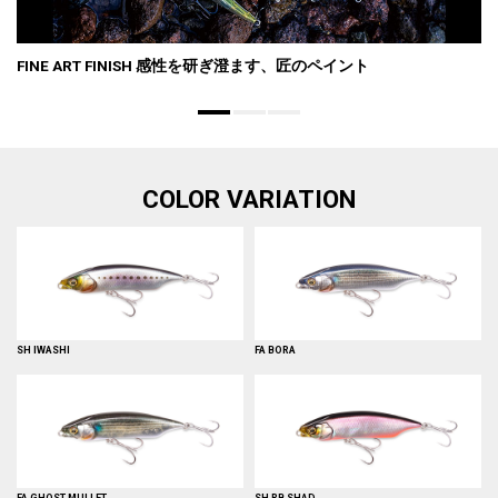
FINE ART FINISH 感性を研ぎ澄ます、匠のペイント
COLOR VARIATION
SH IWASHI
FA BORA
FA GHOST MULLET
SH RB SHAD