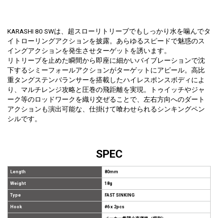
KARASHI 80 SWは、超スローリトリーブでもしっかり水を噛んでタ
イトローリングアクションを披露。あらゆるスピードで魅惑のス
イングアクションを発生させターゲットを誘います。
リトリーブを止めた瞬間から即座に細かいバイブレーションで沈
下するシミーフォールアクションがターゲットにアピール。高比
重タングステンバランサーを搭載したハイレスポンスボディによ
り、マルチレンジ攻略と圧巻の飛距離を実現。トゥイッチやジャ
ーク等のロッドワークを織り交ぜることで、左右方向へのダート
アクションも演出可能な、仕掛けて喰わせられるシンキングペン
シルです。
SPEC
Length
80mm
Weight
18g
Type
FAST SINKING
Hook
#6 x 2pcs