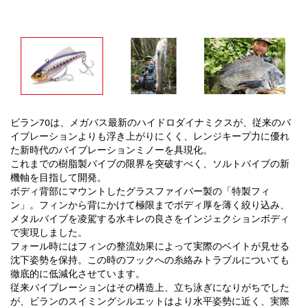
ビラン70は、メガバス最新のハイドロダイナミクスが、従来のバ
イブレーションよりも浮き上がりにくく、レンジキープ力に優れ
た新時代のバイブレーションミノーを具現化。
これまでの樹脂製バイブの限界を突破すべく、ソルトバイブの新
機軸を目指して開発。
ボディ背部にマウントしたグラスファイバー製の「特製フィ
ン」。フィンから背にかけて極限までボディ厚を薄く絞り込み、
メタルバイブを凌駕する水キレの良さをインジェクションボディ
で実現しました。
フォール時にはフィンの整流効果によって実際のベイトが見せる
沈下姿勢を保持。この時のフックへの糸絡みトラブルについても
徹底的に低減化させています。
従来バイブレーションはその構造上、立ち泳ぎになりがちでした
が、ビランのスイミングシルエットはより水平姿勢に近く、実際