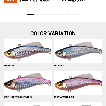
【fimo Blog】遠藤 真一・BIRAN70解説ブログ
COLOR VARIATION
GG IWASHI
GG BORA
GG PINK BACK KONOSHIRO
M KATAKUCHI RB II