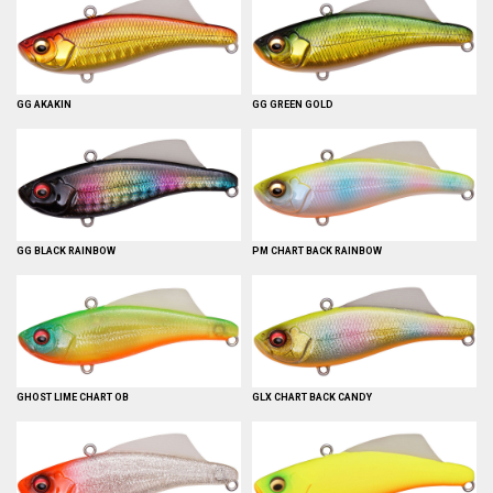
GG AKAKIN
GG GREEN GOLD
GG BLACK RAINBOW
PM CHART BACK RAINBOW
GHOST LIME CHART OB
GLX CHART BACK CANDY