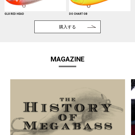
GLX RED HEAD
DO CHART OB
購入する
MAGAZINE