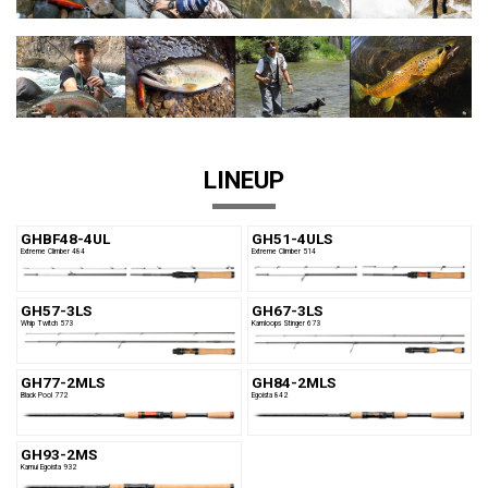
LINEUP
GHBF48-4UL
GH51-4ULS
Extreme Climber 484
Extreme Climber 514
GH57-3LS
GH67-3LS
Whip Twitch 573
Kamloops Stinger 673
GH77-2MLS
GH84-2MLS
Black Pool 772
Egoista 842
GH93-2MS
Kamui Egoista 932