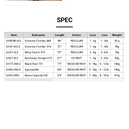
SPEC
Item
Subname
Length
Action
Lure
Line
Weight
継
GHBF48-4UL
Extreme Climber 484
4'8"
REGULAR
1 - 6g
1 - 4lb.
90 g
4
GH51-4ULS
Extreme Climber 514
5'1"
REGULAR
1 - 6g
1 - 4lb.
78g
4
GH57-3LS
Whip Twitch 573
5'7"
REGULAR
2 - 8g
3 - 6lb.
79g
3
GH67-3LS
Kamloops Stinger 673
6'7"
EX.FAST
1 - 6g
2 - 6lb.
99g
3
GH77-2MLS
Black Pool 772
7'7"
MEDIUM FAST
5 - 18g
6 - 12lb.
140g
2
GH84-2MLS
Egoista 842
8'4"
MEDIUM FAST
5 - 18g
6 - 12lb.
146g
2
GH93-2MS
Kamui Egoista 932
9'3"
MEDIUM FAST
7 - 28g
8 - 16lb.
187g
2