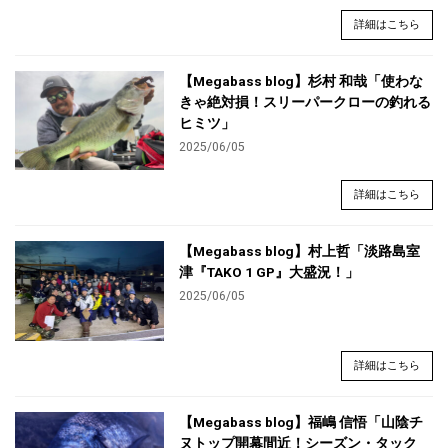
詳細はこちら
【Megabass blog】杉村 和哉「使わな
きゃ絶対損！スリーパークローの釣れる
ヒミツ」
2025/06/05
詳細はこちら
【Megabass blog】村上哲「淡路島室
津『TAKO 1 GP』大盛況！」
2025/06/05
詳細はこちら
【Megabass blog】福嶋 信悟「山陰チ
ヌトップ開幕間近！シーズン・タック