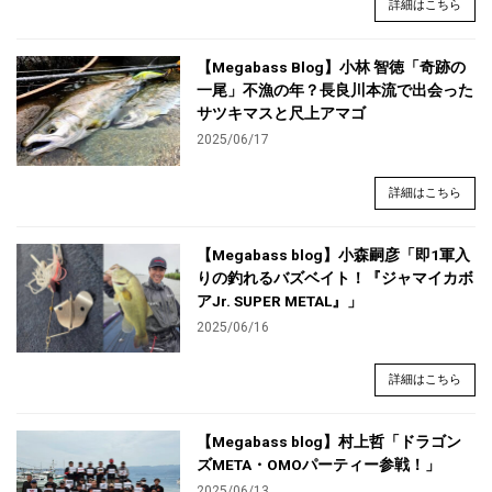
詳細はこちら
【Megabass Blog】小林 智徳「奇跡の
一尾」不漁の年？長良川本流で出会った
サツキマスと尺上アマゴ
2025/06/17
詳細はこちら
【Megabass blog】小森嗣彦「即1軍入
りの釣れるバズベイト！『ジャマイカボ
アJr. SUPER METAL』」
2025/06/16
詳細はこちら
【Megabass blog】村上哲「ドラゴン
ズMETA・OMOパーティー参戦！」
2025/06/13