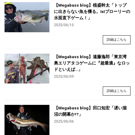
【Megabass blog】植盛幹太「トップ
に出きらない魚を獲る。IxIブローリーの
水面直下ゲーム！」
2025/06/10
詳細はこちら
【Megabass blog】遠藤逸郎「東京湾
奥エリアタコゲームに『超最適』なロッ
ドといえば…」
2025/06/09
詳細はこちら
【Megabass blog】田口知宏「遅い涸
沼の開幕か!?」
2025/06/06