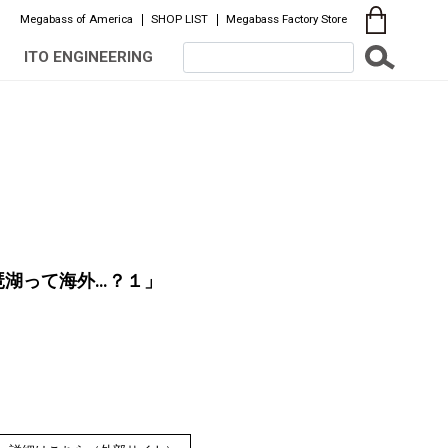
Megabass of America
SHOP LIST
Megabass Factory Store
ITO ENGINEERING
琶湖って海外…？１」