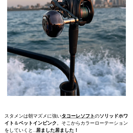
スタメンは朝マズメに強い
タコーレソフト
の
ソリッドホワ
イト
＆
ベットインピンク
。そこからカラーローテーション
をしていくと…
居ました居ました！