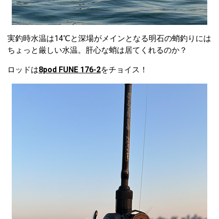
実釣時水温は14℃と深場がメインとなる明石の蛸釣りには
ちょっと厳しい水温。肝心な蛸は居てくれるのか？
ロッドは
8pod FUNE 176-2
をチョイス！