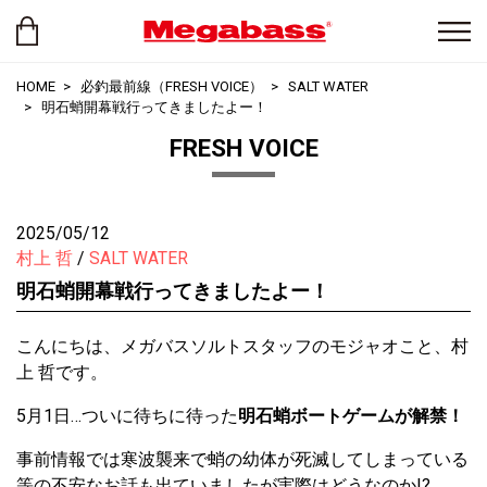
HOME
必釣最前線（FRESH VOICE）
SALT WATER
明石蛸開幕戦行ってきましたよー！
FRESH VOICE
2025/05/12
村上 哲
SALT WATER
明石蛸開幕戦行ってきましたよー！
こんにちは、メガバスソルトスタッフのモジャオこと、村
上 哲です。
5月1日…ついに待ちに待った
明石蛸ボートゲームが解禁！
事前情報では寒波襲来で蛸の幼体が死滅してしまっている
等の不安なお話も出ていましたが実際はどうなのか!?