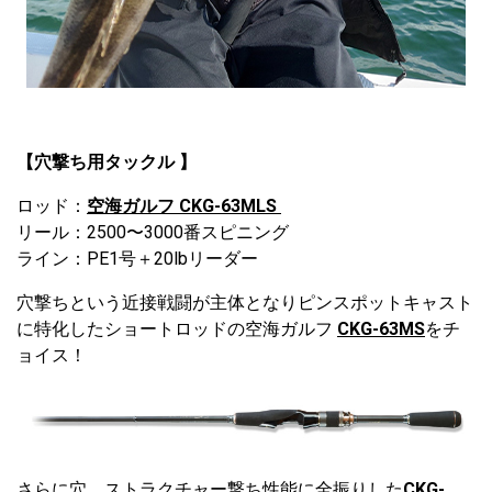
【穴撃ち用タックル 】
ロッド：
空海ガルフ CKG-63MLS
リール：2500〜3000番スピニング
ライン：PE1号＋20lbリーダー
穴撃ちという近接戦闘が主体となりピンスポットキャスト
に特化したショートロッドの空海ガルフ
CKG-63MS
をチ
ョイス！
さらに穴、ストラクチャー撃ち性能に全振りした
CKG-