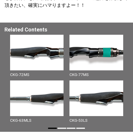
頂きたい、確実にハマりますよー！！
Related Contents
CKG-72MS
CKG-77MS
V
CKG-63MLS
CKG-53LS
M