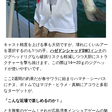
キャスト精度を上げる事も大切ですが、壊れにくいルアー
を選択するのも1つの手。
ハゼドンシャッドSW
3インチ
の
ジグヘッドリグなら破損リスクも軽減しつつ大胆にストラ
クチャーを撃ち抜けます。この際は14〜20ｇのジグヘッ
ドが使いやすいです。
ここ2週間の釣果だが春サワラに始まりハマチ・シーバス
にチヌ、ボトムではマゴチ・ヒラメ・真鯛にアコウと多彩
なターゲットが、
「こんな近場で楽しめるのか！」
と大興奮のゲーム！それが広島湾奥インショアゲームの魅