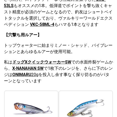
53LS
もオススメの1本。低弾道でポイントを撃ち抜くキャ
スト精度が必須のゲームとなるので、釣友はショートベイ
トタックルを選択しており、ヴァルキリーワールドエクス
ペディション
VKC-58ML-4
もハマる1本となります
【穴撃ち用ルアー】
トップウォーターに始まりミノー・シャッド、バイブレー
ションとあらゆるルアーが使用可能。
私は
ドッグXクイックウォーカーSW
での水面炸裂ゲームか
ら、
X-NANAHAN SW
で1枚下のレンジを、さらに下のレン
ジは
ONIMARU
20g
を投入し余す事なく探り切るのがパタ
ーンとなっています