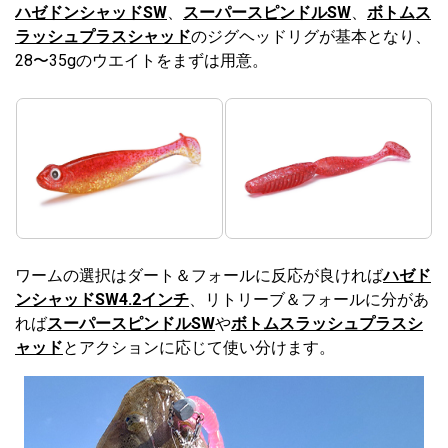
ハゼドンシャッドSW
、
スーパースピンドルSW
、
ボトムス
ラッシュプラスシャッド
のジグヘッドリグが基本となり、
28〜35gのウエイトをまずは用意。
ワームの選択はダート＆フォールに反応が良ければ
ハゼド
ンシャッドSW4.2インチ
、リトリーブ＆フォールに分があ
れば
スーパースピンドルSW
や
ボトムスラッシュプラスシ
ャッド
とアクションに応じて使い分けます。