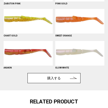
ZABUTON PINK
PINK GOLD
CHART GOLD
SWEET ORANGE
AKAKIN
GLOW WHITE
購入する
RELATED PRODUCT