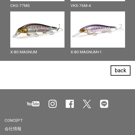
CKG-77MS
VKS-76M-4
X-80 MAGNUM
X-80 MAGNUM+1
back
CONCEPT
会社情報