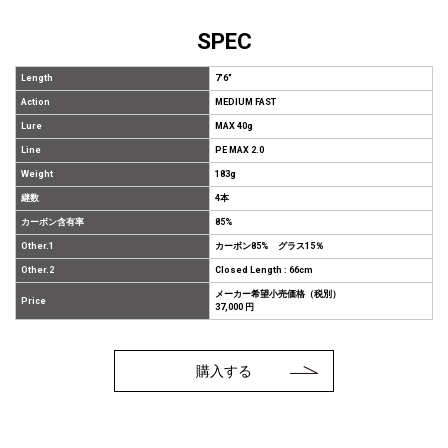
SPEC
Length
7'6"
Action
MEDIUM FAST
Lure
MAX 40g
Line
PE MAX 2.0
Weight
183g
継数
4本
カーボン含有率
85%
Other.1
カーボン85% グラス15％
Other.2
Closed Length : 66cm
メーカー希望小売価格（税別）
Price
37,000 円
購入する