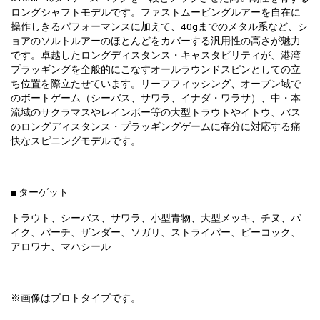
ロングシャフトモデルです。ファストムービングルアーを自在に
操作しきるパフォーマンスに加えて、40gまでのメタル系など、シ
ョアのソルトルアーのほとんどをカバーする汎用性の高さが魅力
です。卓越したロングディスタンス・キャスタビリティが、港湾
プラッギングを全般的にこなすオールラウンドスピンとしての立
ち位置を際立たせています。リーフフィッシング、オープン域で
のボートゲーム（シーバス、サワラ、イナダ・ワラサ）、中・本
流域のサクラマスやレインボー等の大型トラウトやイトウ、バス
のロングディスタンス・プラッギングゲームに存分に対応する痛
快なスピニングモデルです。
■ ターゲット
トラウト、シーバス、サワラ、小型青物、大型メッキ、チヌ、パ
イク、パーチ、ザンダー、ソガリ、ストライパー、ピーコック、
アロワナ、マハシール
※画像はプロトタイプです。