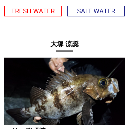
FRESH WATER
SALT WATER
大塚 涼奨