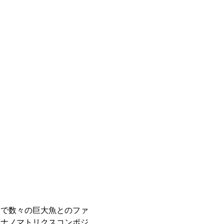
まで数々の巨大魚とのファ
るナノマトリクスコンポジ