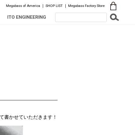
Megabass of America
SHOP LIST
Megabass Factory Store
ITO ENGINEERING
いて書かせていただきます！