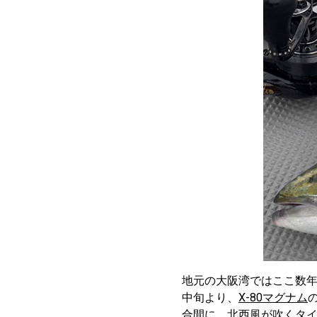
地元の大阪湾ではここ数年
中旬より、
X-80マグナム
合間に、北西風が吹くタ