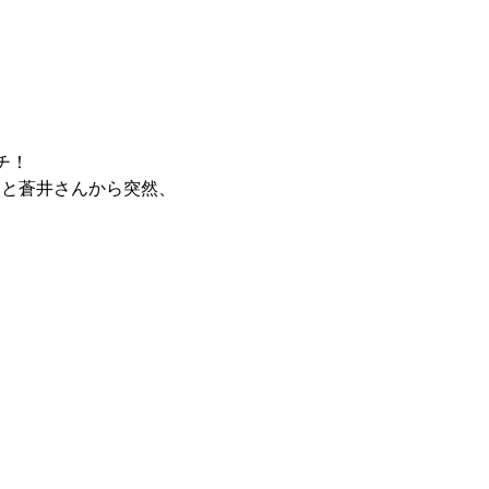
チ！
ると蒼井さんから突然、