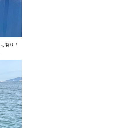
ルも有り！
。