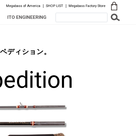
Megabass of America
SHOP LIST
Megabass Factory Store
ITO ENGINEERING
スペディション。
edition