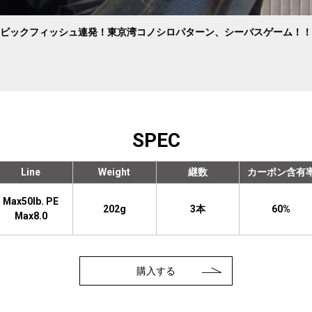
ビックフィッシュ連発！東京湾コノシロパターン、シーバスゲーム！！
SPEC
Line
Weight
継数
カーボン含有
Max50lb. PE
202g
3本
60%
Max8.0
購入する