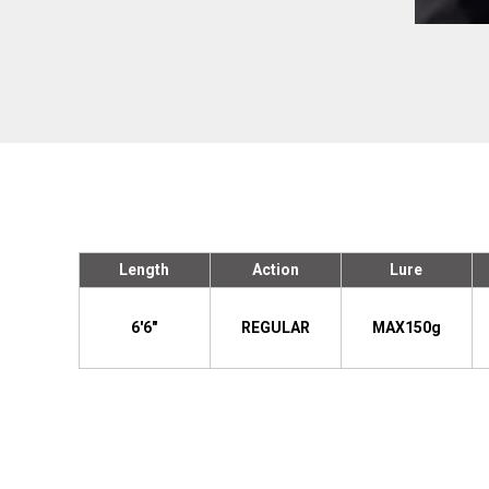
Length
Action
Lure
6'6"
REGULAR
MAX150g