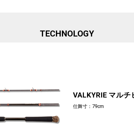
TECHNOLOGY
VALKYRIE マ
仕舞寸：79cm