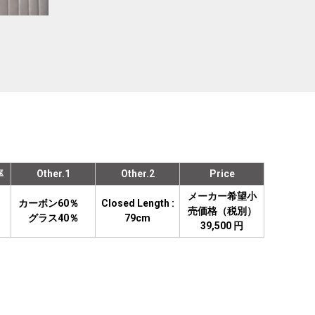
率
Other.1
Other.2
Price
メーカー希望小
カーボン60％
Closed Length :
売価格（税別）
グラス40％
79cm
39,500 円