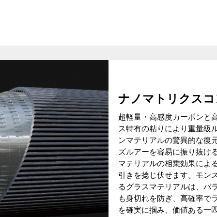
ナノマトリクスコ
超軽量・高感度カーボンと
ス特有の粘りにより重量級
ンマテリアルの驚異的な復
ズルアーを容易に振り抜け
マテリアルの相乗効果によ
引きを捻じ伏せます。モン
るグラスマテリアルは、バ
も身切れを防ぎ、高確率で
を確実に掴み、価値ある一