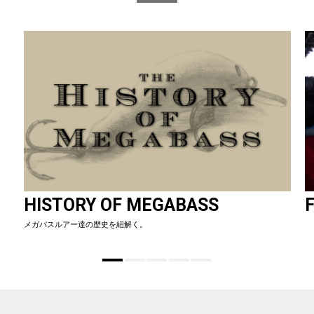
HISTORY OF MEGABASS
F
メガバスルアー達の歴史を紐解く。