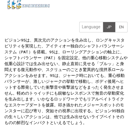
Language
JP
EN
ビジョン95は、異次元のアクションを生み出し、ロングキャスタ
ビリティを実現した、アイティオー独自のシャフトバランサーシ
ステム（PAT.）を搭載。95は、ローリングアクションの軸上に、
シャフトバランサー（PAT.）を固定設定。他の重心移動システムや
低重心設計では生み出せない、静止直前に見せる「ブルッ」と身
悶えする復元動作や、スクリューのごとき驚異的な撹拌系ロール
アクションをみせます。95は、ジャーク時においても、重心移動
バランサーが、激しいジャークの挙動で移動し、ボディ後尾へヒ
ットする際発していた衝撃音や衝撃波などをまったく発生させま
せん。軽めのトゥイッチにも鋭敏なレスポンスで無音の挙動変化
を生み出します。いかなるロッドワークでもリアルベイトライク
なエスケープダートを披露。叩き抜かれたメジャースポットのモ
ンスターに忍び寄り、突如その視界に出現する。ビジョン95独自
の生々しいアクションは、他では生み出せないライブベイトその
ものの鮮烈なインパクトといえるでしょう。