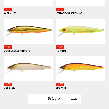
NEW
NEW
KASUMI ITO
HT ITO TENNESSEE SHAD II
NEW
NEW
GC MEGABASS KINKURO
ITO KINARI
NEW
NEW
MAT SHAD
AKA TORA II
購入する