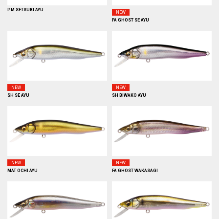
PM SETSUKI AYU
NEW
FA GHOST SE AYU
NEW
NEW
SH SE AYU
SH BIWAKO AYU
NEW
NEW
MAT OCHI AYU
FA GHOST WAKASAGI