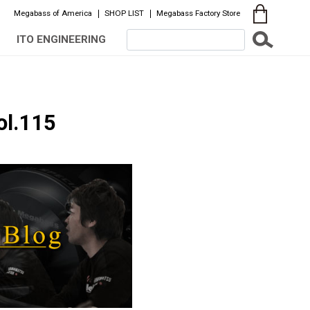
Megabass of America
SHOP LIST
Megabass Factory Store
ITO ENGINEERING
ol.115