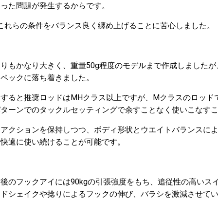
いった問題が発生するからです。
時は、これらの条件をバランス良く纏め上げることに苦心しました。
りもかなり大きく、重量50g程度のモデルまで作成しました
うスペックに落ち着きました。
すると推奨ロッドはMHクラス以上ですが、Mクラスのロッド
パターンでのタックルセッティングで余すことなく使いこなす
ンアクションを保持しつつ、ボディ形状とウエイトバランスに
、快適に使い続けることが可能です。
後のフックアイには90kgの引張強度をもち、追従性の高いス
ッドシェイクや捻りによるフックの伸び、バラシを激減させて