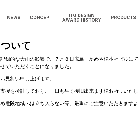
ITO DESIGN
NEWS
CONCEPT
PRODUCTS
AWARD HISTORY
について
た記録的な大雨の影響で、７月８日広島・かめや様本社ビルに
させていただくことになりました。
りお見舞い申し上げます。
地支援を検討しており、一日も早く復旧出来ます様お祈りいた
じめ危険地域へは立ち入らない等、厳重にご注意いただきます