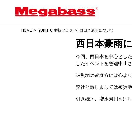
HOME
YUKI ITO 鬼斬ブログ
西日本豪雨について
西日本豪雨
今回、西日本を中心とし
したイベントを急遽中止
被災地の皆様方には心よ
弊社と致しましては被災
引き続き、増水河川をは