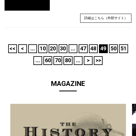
詳細はこちら（外部サイト）
<<
<
...
10
20
30
...
47
48
49
50
51
...
60
70
80
...
>
>>
MAGAZINE