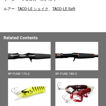
ルアー :
TACO-LE シェイク
、
TACO-LE Soft
Related Contents
8P-FUNE 176-2
8P-FUNE 180-2