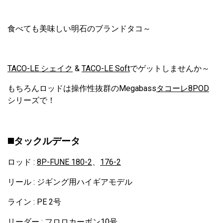
食べても美味しい明石のブランドタコ～
TACO-LE シェイク
&
TACO-LE Soft
でゲットしませんか～
もちろんロッドは操作性抜群のMegabass
タコーレ8POD
シリーズで！
◼️タックルデータ
ロッド :
8P-FUNE 180-2
、
176-2
リール : ジギング用ハイギアモデル
ライン : PE 2号
リーダー : フロロカーボン10号