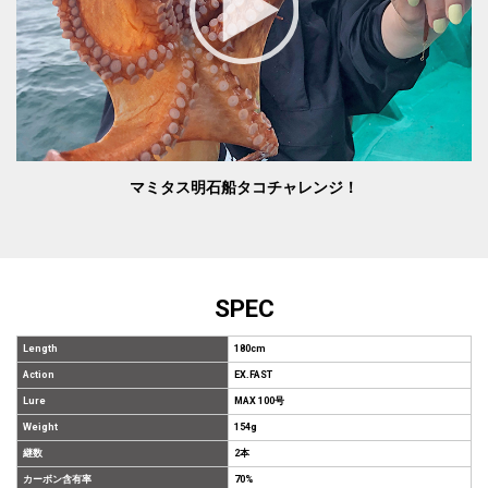
マミタス明石船タコチャレンジ！
SPEC
Length
180cm
Action
EX.FAST
Lure
MAX 100号
Weight
154g
継数
2本
カーボン含有率
70%