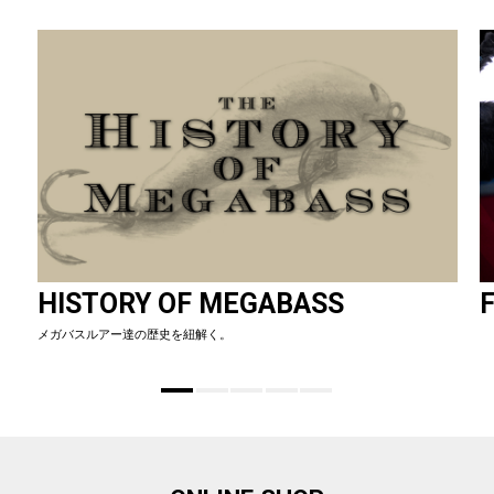
HISTORY OF MEGABASS
F
メガバスルアー達の歴史を紐解く。