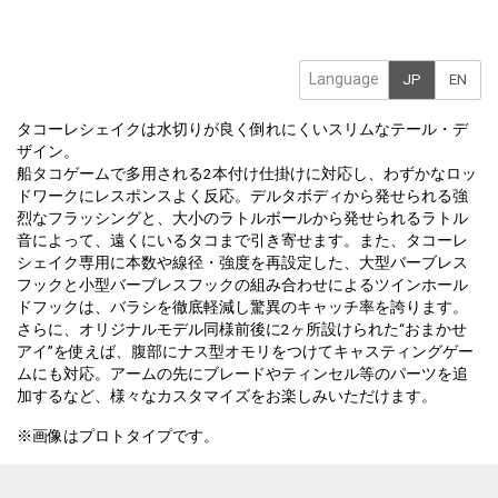
Language
JP
EN
タコーレシェイクは水切りが良く倒れにくいスリムなテール・デ
ザイン。
船タコゲームで多用される2本付け仕掛けに対応し、わずかなロッ
ドワークにレスポンスよく反応。デルタボディから発せられる強
烈なフラッシングと、大小のラトルボールから発せられるラトル
音によって、遠くにいるタコまで引き寄せます。また、タコーレ
シェイク専用に本数や線径・強度を再設定した、大型バーブレス
フックと小型バーブレスフックの組み合わせによるツインホール
ドフックは、バラシを徹底軽減し驚異のキャッチ率を誇ります。
さらに、オリジナルモデル同様前後に2ヶ所設けられた“おまかせ
アイ”を使えば、腹部にナス型オモリをつけてキャスティングゲー
ムにも対応。アームの先にブレードやティンセル等のパーツを追
加するなど、様々なカスタマイズをお楽しみいただけます。
※画像はプロトタイプです。