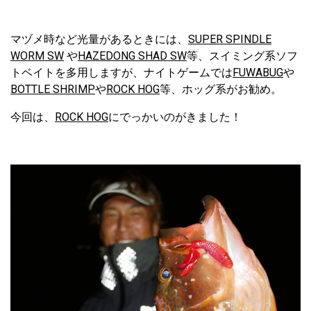
マヅメ時など光量があるときには、
SUPER SPINDLE
WORM SW
や
HAZEDONG SHAD SW
等、スイミング系ソフ
トベイトを多用しますが、ナイトゲームでは
FUWABUG
や
BOTTLE SHRIMP
や
ROCK HOG
等、ホッグ系がお勧め。
今回は、
ROCK HOG
にでっかいのがきました！