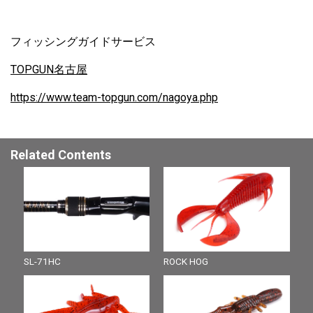
フィッシングガイドサービス
TOPGUN名古屋
https://www.team-topgun.com/nagoya.php
Related Contents
SL-71HC
ROCK HOG
S