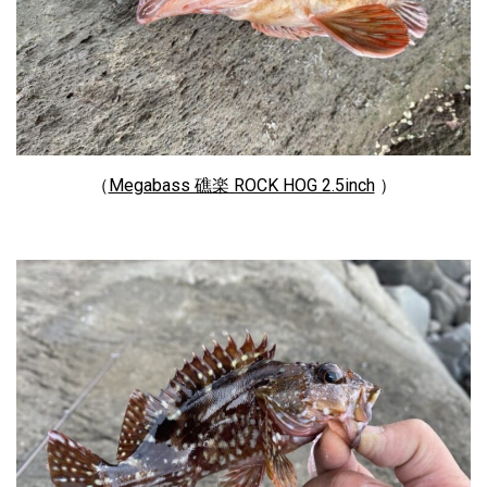
（
Megabass 礁楽 ROCK HOG 2.5inch
）