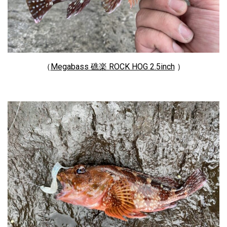
（
Megabass 礁楽 ROCK HOG 2.5inch
）