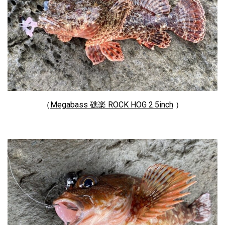
（
Megabass 礁楽 ROCK HOG 2.5inch
）