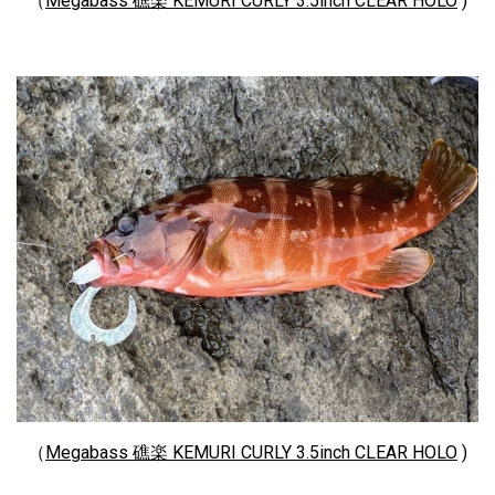
（
Megabass 礁楽 KEMURI CURLY 3.5inch CLEAR HOLO
)
（
Megabass 礁楽 KEMURI CURLY 3.5inch CLEAR HOLO
)