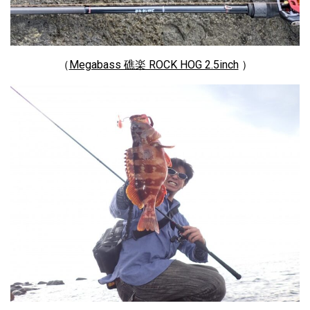
（
Megabass 礁楽 ROCK HOG 2.5inch
）