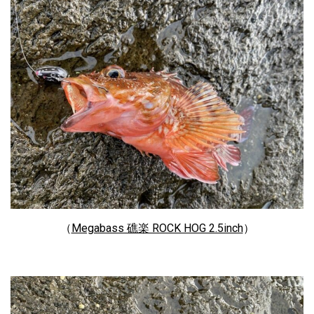
（
Megabass 礁楽 ROCK HOG 2.5inch
）