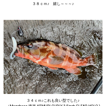
３８ｃｍ♪ 嬉し～～～♪
３４ｃｍ♪これも良い型でした♪