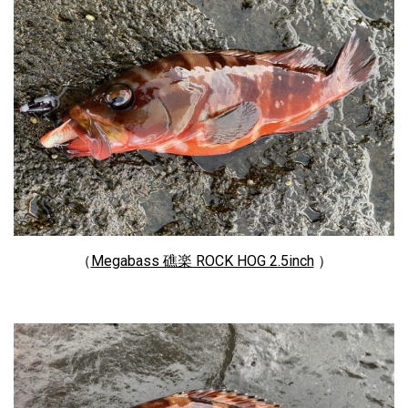
（
Megabass 礁楽 ROCK HOG 2.5inch
）