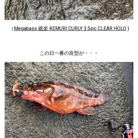
（
Megabass 礁楽 KEMURI CURLY 3.5inc CLEAR HOLO
)
この日一番の良型が・・・