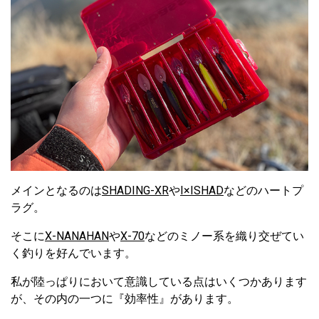
メインとなるのは
SHADING-XR
や
I×ISHAD
などのハートプ
ラグ。
そこに
X-NANAHAN
や
X-70
などのミノー系を織り交ぜてい
く釣りを好んでいます。
私が陸っぱりにおいて意識している点はいくつかあります
が、その内の一つに『効率性』があります。