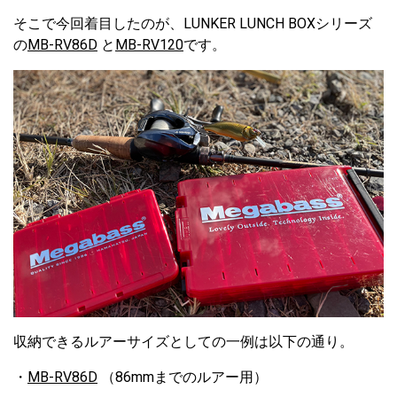
そこで今回着目したのが、LUNKER LUNCH BOXシリーズ
の
MB-RV86D
と
MB-RV120
です。
収納できるルアーサイズとしての一例は以下の通り。
・
MB-RV86D
（86mmまでのルアー用）