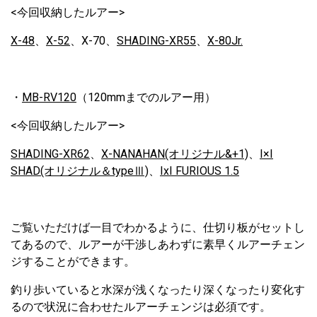
<今回収納したルアー>
X-48
、
X-52
、X-70、
SHADING-XR55
、
X-80Jr.
・
MB-RV120
（120mmまでのルアー用）
<今回収納したルアー>
SHADING-XR62
、
X-NANAHAN(オリジナル&+1)
、
I×I
SHAD(オリジナル＆typeⅢ)
、
IxI FURIOUS 1.5
ご覧いただけば一目でわかるように、仕切り板がセットし
てあるので、ルアーが干渉しあわずに素早くルアーチェン
ジすることができます。
釣り歩いていると水深が浅くなったり深くなったり変化す
るので状況に合わせたルアーチェンジは必須です。